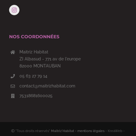
NOS COORDONNÉES
Maitriz Habitat
ZI Albasud - 771 av de l'europe
82000 MONTAUBAN
05 63 27 79 14
contact@maitrizhabitat.com
75318681600025
"Tous droits réservés"
Maitriz'Habitat
- mentions légales
- KreaWeb -