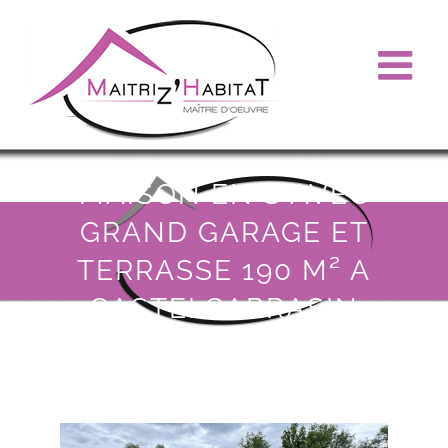
Passer
au
contenu
MAISON EN S AVEC
GRAND GARAGE ET
TERRASSE 190 M² A
CASTELSARRASIN