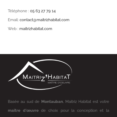
Téléphone :
05 63 27 79 14
Email:
contact@maitrizhabitat.com
Web :
maitrizhabitat.com
Basée au sud de
Montauban
, Maitriz Habitat est votre
maître d'œuvre
de choix pour la conception et la