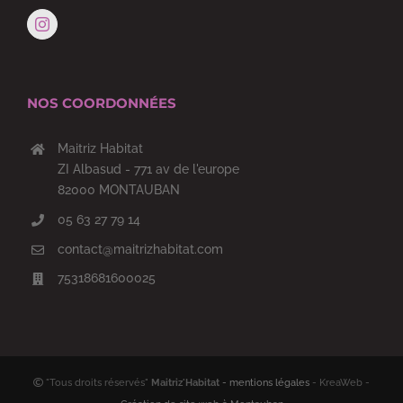
NOS COORDONNÉES
Maitriz Habitat
ZI Albasud - 771 av de l'europe
82000 MONTAUBAN
05 63 27 79 14
contact@maitrizhabitat.com
75318681600025
"Tous droits réservés"
Maitriz'Habitat
- mentions légales
- KreaWeb -