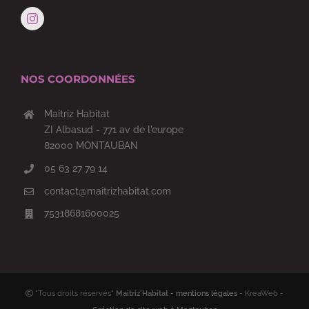
NOS COORDONNÉES
Maitriz Habitat
ZI Albasud - 771 av de l'europe
82000 MONTAUBAN
05 63 27 79 14
contact@maitrizhabitat.com
75318681600025
"Tous droits réservés"
Maitriz'Habitat
- mentions légales
- KreaWeb -