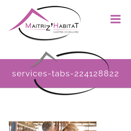
Passer
au
contenu
services-tabs-224128822